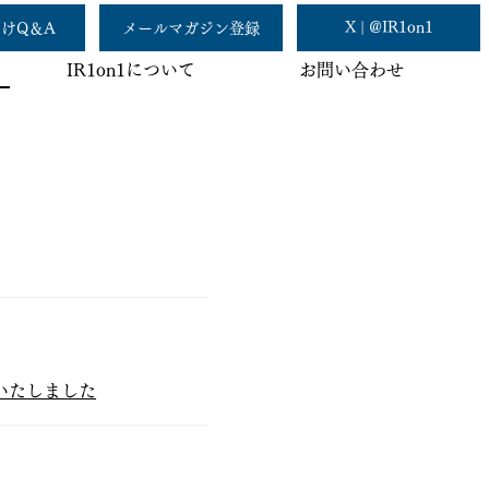
X | @IR1on1
けQ＆A
メールマガジン登録
お問い合わせ
IR1on1について
載いたしました