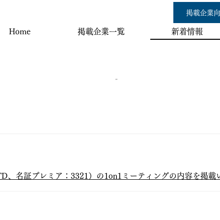
掲載企業向
Home
新着情報
掲載企業一覧
新着情報
TD、名証プレミア：3321）の1on1ミーティングの内容を掲