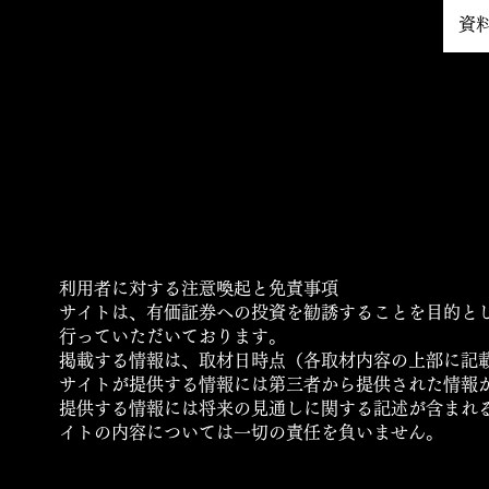
資
運営会社
利用規約・プライバシーポリシー・ご利用条件
について
​ロゴマークの使用について
利用者に対する注意喚起と免責事項
サイトは、有価証券への投資を勧誘することを目的と
行っていただいております。
掲載する情報は、取材日時点（各取材内容の上部に記
サイトが提供する情報には第三者から提供された情報
提供する情報には将来の見通しに関する記述が含まれ
イトの内容については一切の責任を負いません。
© CP＆X Inc.