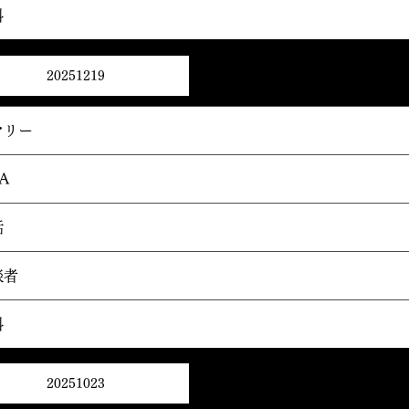
料
20251219
マリー
A
話
談者
料
20251023