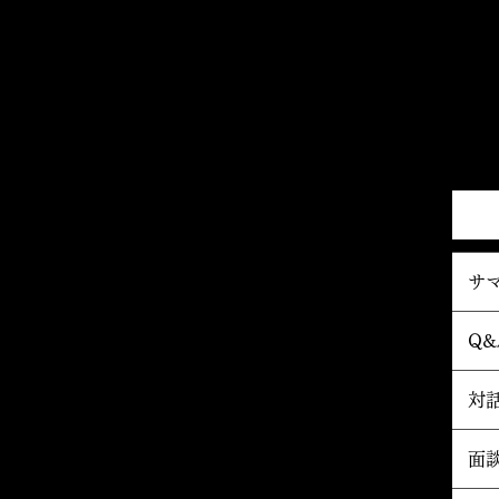
サ
Q&
対
面