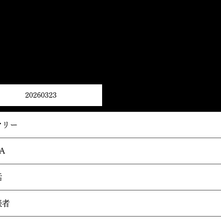
20260323
マリー
A
話
談者