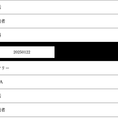
話
談者
料
20250122
マリー
A
話
談者