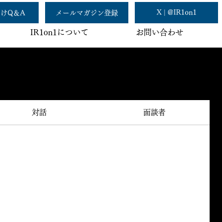
X | @IR1on1
けQ＆A
メールマガジン登録
IR1on1について
お問い合わせ
対話
面談者