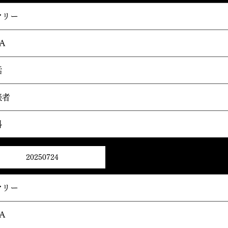
マリー
A
話
談者
料
20250724
マリー
A