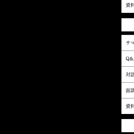
資
サ
Q&
対
面
資