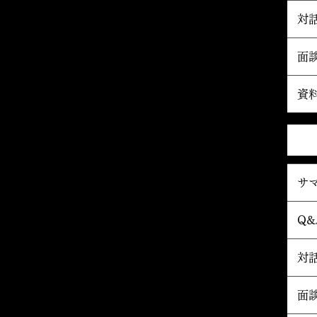
対
面
資
サ
Q&
対
面