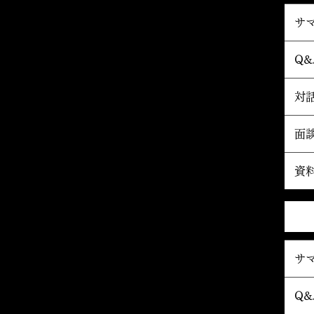
サ
Q&
対
面
資
サ
Q&