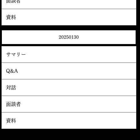
面談者
資料
20250130
サマリー
Q&A
対話
面談者
資料
運営会社